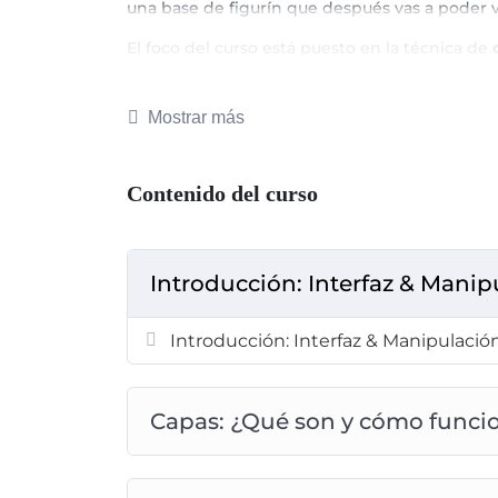
una base de figurín que después vas a poder ve
El foco del curso está puesto en la técnica de
bocetos que ya tengas diseñados o imágenes q
dibujar.
Mostrar más
📌 No se requieren conocimientos previos de
Contenido del curso
Introducción: Interfaz & Mani
Introducción: Interfaz & Manipulació
Capas: ¿Qué son y cómo func