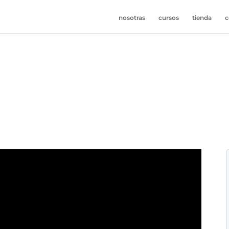
nosotras
cursos
tienda
c