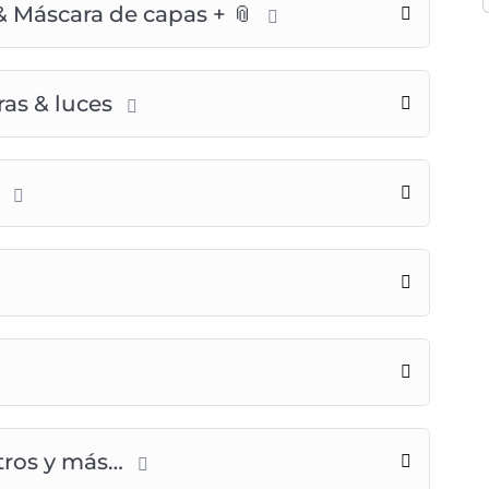
 & Máscara de capas + 📎
ras & luces
l
ltros y más…