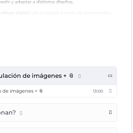
stir y adaptar a distintos diseños.
collage digital
: vas a trabajar a partir de geometrales,
ue quieras resignificar, sin necesidad de saber
 Adobe Photoshop.
pulación de imágenes + 📎
n de imágenes + 📎
13:00
ionan?