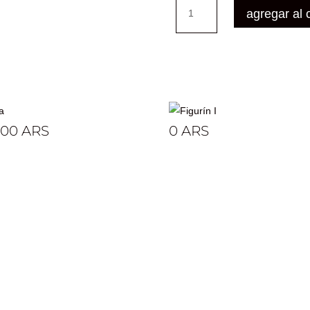
cantidad
agregar al c
Figurín I
000
ARS
0
ARS