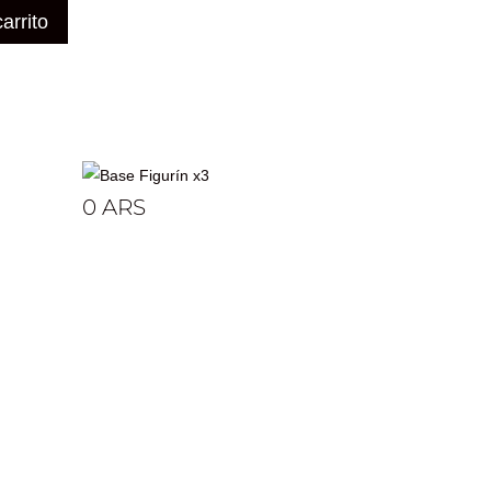
arrito
Base Figurín x3
0
ARS