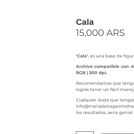
Cala
15,000
ARS
‘Cala’
, es una base de figur
Archivo compatible con
A
RGB | 300 dpi.
Recomendamos que tengas 
lográs tener un fácil manej
C
ualquier duda que tengas
info@mariadelosgeometrale
los resultados, sería geni
Cala