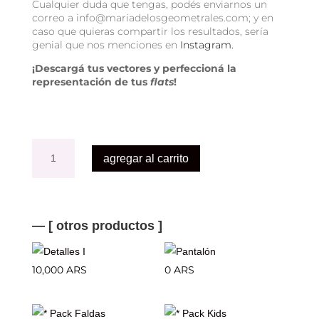
C
ualquier duda que tengas, podés enviarnos un
correo a info@mariadelosgeometrales.com; y en
caso que quieras compartir los resultados, sería
genial que nos menciones en
Instagram.
¡Descargá tus vectores y perfeccioná la
representación de tus
flats
!
Cuellos
cantidad
agregar al carrito
— [ otros productos ]
Detalles I
Pantalón
10,000
ARS
0
ARS