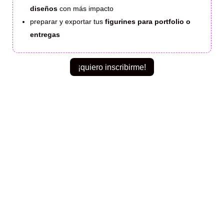
diseños
con más impacto
preparar y exportar tus
figurines para portfolio o
entregas
¡quiero inscribirme!
si este
proceso funcionó para
otras
personas,
también puede
funcionar para vos: