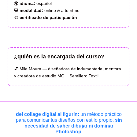
🌍
idioma:
español
💻
modalidad:
online & a tu ritmo
🎨
certificado de participación
¿quién es la encargada del curso?
💕 Mila Moura — diseñadora de indumentaria, mentora
y creadora de estudio MG + Semillero Textil.
del collage digital al figurín:
un método práctico
para comunicar tus diseños con estilo propio,
sin
necesidad de saber dibujar ni dominar
Photoshop
.