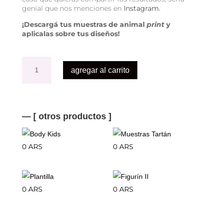
genial que nos menciones en
Instagram.
¡Descargá tus muestras de animal
print
y
aplicalas sobre tus diseños!
Muestras
Animal
agregar al carrito
Print
cantidad
— [ otros productos ]
Body Kids
Muestras Tartán
0
ARS
0
ARS
Plantilla
Figurín II
0
ARS
0
ARS