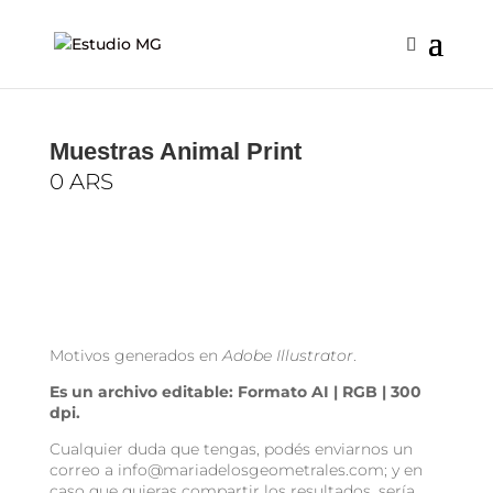
Muestras Animal Print
0
ARS
Motivos generados en
Adobe Illustrator
.
Es un archivo editable: Formato AI | RGB | 300
dpi.
C
ualquier duda que tengas, podés enviarnos un
correo a info@mariadelosgeometrales.com; y en
caso que quieras compartir los resultados, sería