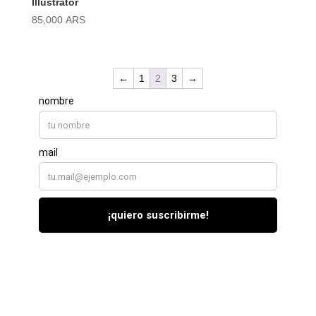
Illustrator
85,000
ARS
←
1
2
3
→