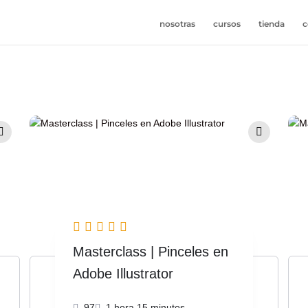
nosotras
cursos
tienda
c
Masterclass | Pinceles en
Adobe Illustrator
97
1 hora 15 minutos